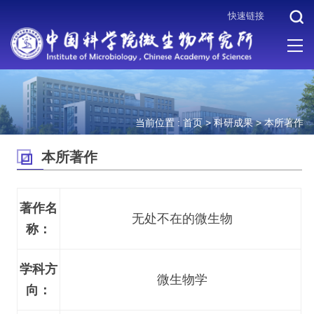
快速链接
当前位置 :
首页
>
科研成果
>
本所著作
本所著作
著作名
无处不在的微生物
称：
学科方
微生物学
向：