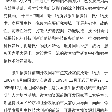
1958
年
12
月
3
日，经过近
60
余年的不懈努力，已发展成为具
有雄厚基础、强大实力和广泛影响的综合性国立微生物学研
究机构。
“
十三五
”
期间，微生物所以微生物资源、微生物技
术、病原微生物与免疫为主要研究领域，开展基础性、战略
性、前瞻性研究，打造从资源挖掘、功能改造、技术创新到
成果转化的科技创新价值链和科技服务价值链，推动微生物
科技发展，促进微生物技术转化，服务国民经济主战场，服
务国家重大需求，建设世界一流的微生物学研究中心和微生
物技术研发基地。
微生物资源前期开发国家重点实验室依托微生物所，于
1989
年
6
月由国家批准建设，
1993
年
12
月正式开放运行，
1
995
年
12
月通过国家验收，是我国微生物资源领域重要的科
研与人才培养基地。微生物资源前期开发国家重点实验室长
期坚持以国民经济和社会发展的重大需求为导向，面向生命
科学发展和生物技术创新的前沿，开展微生物资源利用的基