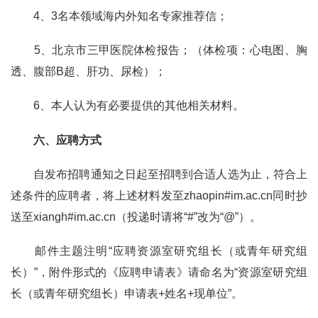
4
、
3
名本领域海内外知名专家推荐信；
5
、北京市三甲医院体检报告；（体检项：心电图、胸
透、腹部
B
超、肝功、尿检）；
6
、本人认为有必要提供的其他相关材料。
六、应聘方式
自发布招聘通知之日起至招聘到合适人选为止，符合上
述条件的应聘者，将上述材料发至
zhaopin#im.ac.cn
同时抄
送至
xiangh#im.ac.cn
（投递时请将“
#
”改为“
@
”）。
邮件主题注明“应聘资源室研究组长（或青年研究组
长）”，附件形式的《应聘申请表》请命名为“资源室研究组
长（或青年研究组长）申请表
+
姓名
+
现单位”。