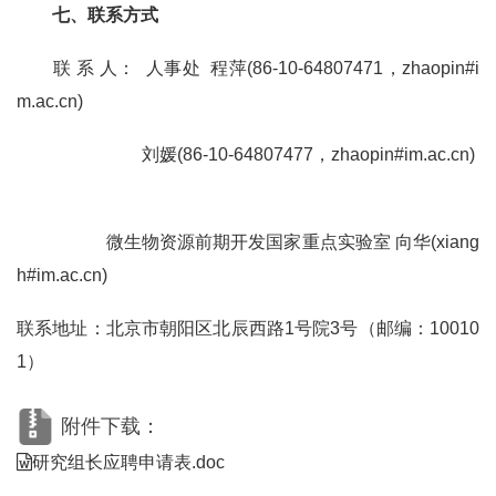
七、联系方式
联
系
人：
人事处
程萍
(86-10-64807471
，
zhaopin#i
m.ac.cn)
刘媛
(86-10-64807477
，
zhaopin#im.ac.cn)
微生物资源前期开发国家重点实验室
向华
(xiang
h#im.ac.cn)
联系地址：北京市朝阳区北辰西路
1
号院
3
号（邮编：
10010
1
）
附件下载：
研究组长应聘申请表.doc