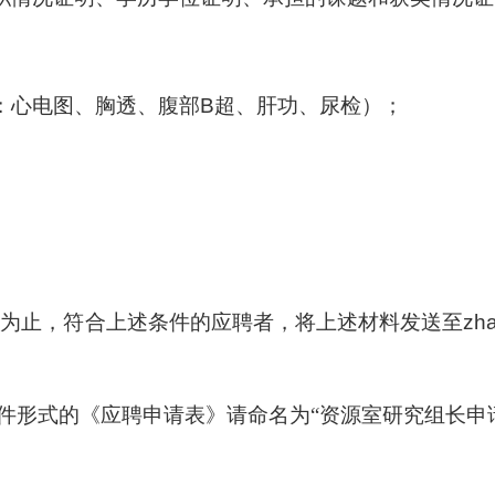
：心电图、胸透、腹部
B
超、肝功、尿检）；
。
止，符合上述条件的应聘者，将上述材料发送至
zha
件形式的《应聘申请表》请命名为“资源室研究组长申
举报
学习教育征求意见邮箱
官方微信