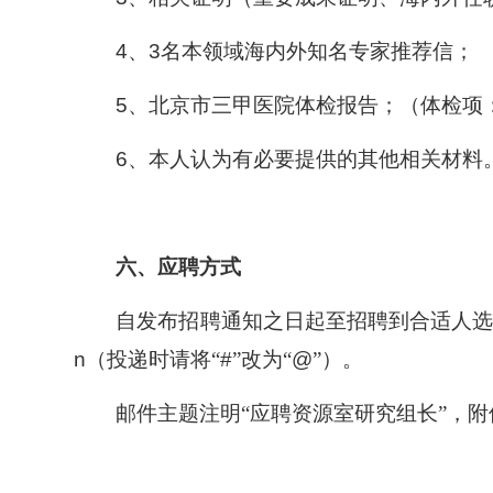
4
、
3
名本领域海内外知名专家推荐信；
5
、北京市三甲医院体检报告；（体检项
6
、本人认为有必要提供的其他相关材料
六、应聘方式
自发布招聘通知之日起至招聘到合适人选为
n
（投递时请将“
#
”改为“
@
”）。
邮件主题注明“应聘资源室研究组长”，附
所长信箱
信访邮箱
违法违纪