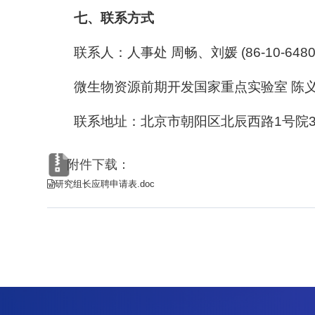
七、联系方式
联系人：人事处
周畅、刘媛
(86-10-648
微生物资源前期开发国家重点实验室
陈
1996-2024 中国科学院微生物研究所 版权所有
备案序号：京ICP备06066622号-1
京公网安备 11010502044263号
联系地址：北京市朝阳区北辰西路
1
号院
附件下载：
研究组长应聘申请表.doc