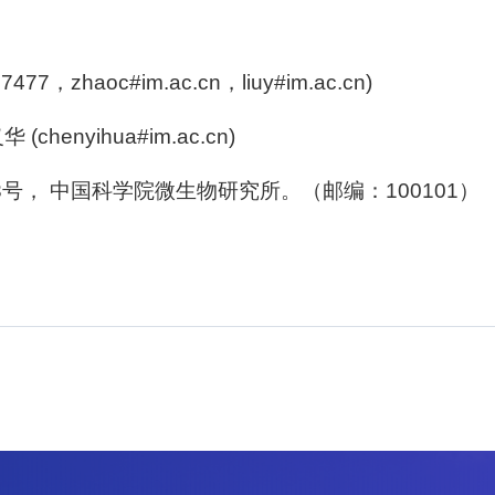
联系我们
07477
，
zhaoc#im.ac.cn
，
liuy#im.ac.cn)
北京市朝阳区北辰西路1号院3号 100101
中国普通微生物
86-10-64807462
菌种销售：86-10-
义华
(chenyihua#im.ac.cn)
office@im.ac.cn
菌种保藏与鉴定：86
3
号，
中国科学院微生物研究所。（邮编：
100101
）