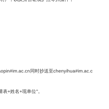
opin#im.ac.cn
同时抄送至
chenyihua#im.ac.c
请表
+
姓名
+
现单位”。
研究生会