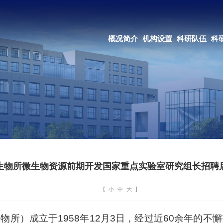
OA系统
邮箱登录
概况简介
机构设置
科研队伍
科研成果
教育培养
合作交流
生物所微生物资源前期开发国家重点实验室研究组长招聘
【
小
中
大
】
生物所）成立于
1958
年
12
月
3
日，经过近
60
余年的不懈