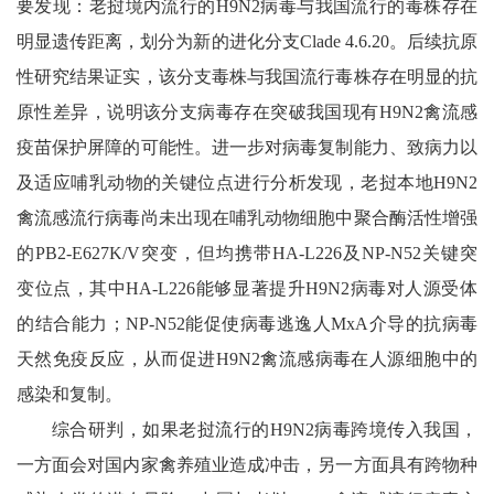
要发现：老挝境内流行的H9N2病毒与我国流行的毒株存在
明显遗传距离，划分为新的进化分支Clade 4.6.20。后续抗原
性研究结果证实，该分支毒株与我国流行毒株存在明显的抗
原性差异，说明该分支病毒存在突破我国现有H9N2禽流感
疫苗保护屏障的可能性。进一步对病毒复制能力、致病力以
及适应哺乳动物的关键位点进行分析发现，老挝本地H9N2
禽流感流行病毒尚未出现在哺乳动物细胞中聚合酶活性增强
的PB2-E627K/V突变，但均携带HA-L226及NP-N52关键突
变位点，其中HA-L226能够显著提升H9N2病毒对人源受体
的结合能力；NP-N52能促使病毒逃逸人MxA介导的抗病毒
天然免疫反应，从而促进H9N2禽流感病毒在人源细胞中的
感染和复制。
综合研判，如果老挝流行的H9N2病毒跨境传入我国，
一方面会对国内家禽养殖业造成冲击，另一方面具有跨物种