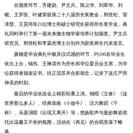
在颁奖环节，齐建勋、尹文兵、陈义华、刘翠华、刘
晓、王罗医、叶健荣获第二十八届所长奖教金，荆世松、雷
泽慧、王昊玮等
21
位博士和硕士研究生获得所长奖学金。典
礼同时举行了第一届未来微生物学家培养计划颁奖。尹文兵
研究员、荆世松和李霖杰博士分别作为获奖师生代表发言。
拨穗是毕业典礼中极具仪式感的环节，约
100
名毕业生
依次上台，钱韦、王琳淇作为所长和学位委员会主席，为学
位获得者颁发证书、扶正流苏并合影留念，记录下这庄严而
神圣的时刻。
最后的毕业欢送会上精彩轮番上演。独唱《立春》《这
世界那么多人》、经典笛曲《小放牛》、活力舞蹈《干
杯》、乐器演唱《出现又离开》等，悠扬歌声与曼妙舞姿烘
托出温馨又不舍的氛围，活动在《再见》的合唱里落下帷
幕。