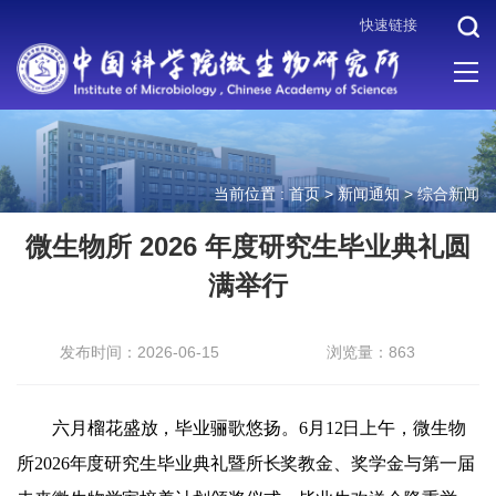
快速链接
当前位置 :
首页
>
新闻通知
>
综合新闻
微生物所 2026 年度研究生毕业典礼圆
满举行
发布时间：2026-06-15
浏览量：863
六月榴花盛放，毕业骊歌悠扬。
6
月
12
日上午，微生物
所
2026
年度研究生毕业典礼暨所长奖教金、奖学金与第一届