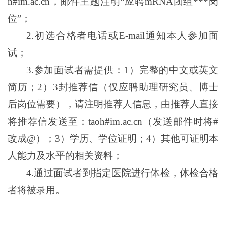
n#im.ac.cn
，邮件主题注明“应聘
mRNA
团组
***
岗
位”；
2.
初选合格者电话或
E-mail
通知本人参加面
试；
3.
参加面试者需提供：
1
）完整的中文或英文
简历；
2
）
3
封推荐信（仅应聘助理研究员、博士
后岗位需要），请注明推荐人信息，由推荐人直接
将推荐信发送至：
taoh#im.ac.cn
（发送邮件时将
#
改成
@
）；
3
）学历、学位证明；
4
）其他可证明本
人能力及水平的相关资料；
4.
通过面试者到指定医院进行体检，体检合格
者将被录用。