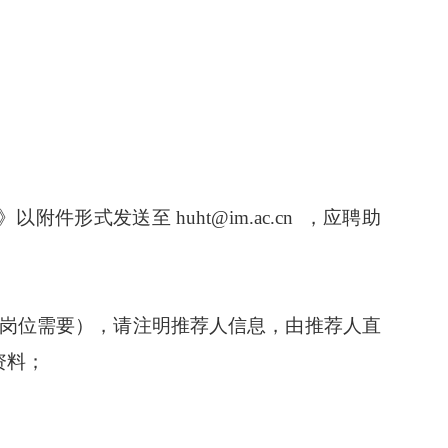
研究生会
形式发送至 huht@im.ac.cn
，
应聘助
菌种保藏管理中心（CGMCC）
64807596
岗位需要），
请
注明推荐人信息，由推荐人直
-10-64807850
资料；