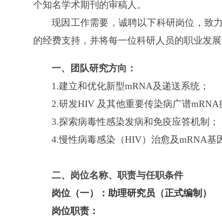
个知名学术期刊的审稿人。
现因工作需要，
诚聘以下科研岗位，致
的经费支持，并将每一位科研人员的职业发展
一、
团队研究方向：
1.
建立和优化新型
mRNA及递送系统
；
2.
研发
HIV 及其他重要传染病广谱mRNA
3.
探索病毒性感染发病和免疫应答机制
；
4.
慢性病毒感染（
HIV）治愈及mRNA基
二、
岗位
名称、职责与任职条件
岗位（一）
：助理研究员（正式编制）
岗位职责
：