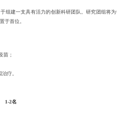
力于组建一支具有活力的创新科研团队。
研究团组将
为
置于首位。
疫苗
；
因治疗
。
1-2名