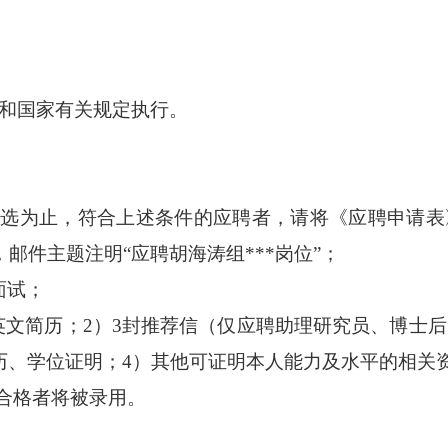
和国家有关规定执行。
举报
学习教育征求意见邮箱
官方微信
为止，符合上述条件的应聘者，请将《应聘申请表》以附件
，邮件主题注明
“应聘
胡海涛
组
***岗位”；
联系我们
加面试；
北京市朝阳区北辰西路1号院3号 100101
中国普通微生物
86-10-64807462
菌种销售：86-10-
英文简历；2）3
封
推荐信（仅应聘助理研究员、博士后
office@im.ac.cn
菌种保藏与鉴定：86
3）学历、学位证明；
4
）其他可证明本人能力及水平的相关
检合格者将被录用。