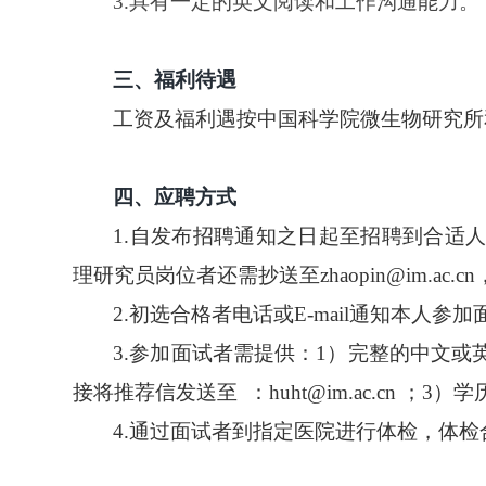
3.
具有一定的英文阅读和工作沟通能力。
三
、福利待遇
工资及福利遇按中国科学院微生物研究所
所长信箱
信访邮箱
违法违纪
四
、应聘方式
1.自发布招聘通知之日起至招聘到合适人选
理研究员岗位者还需抄送至
zhaopin@im.ac.cn
2.初选合格者电话或E-mail通知本人参
3.参加面试者需提供：1）完整的中文或
1996-2024 中国科学院微生物研究所 版权所有
备案序号：京ICP备06066622号-1
京公网安备 11010502044263号
接将推荐信发送至
：
huht@im.ac.cn ；
4.通过面试者到指定医院进行体检，体