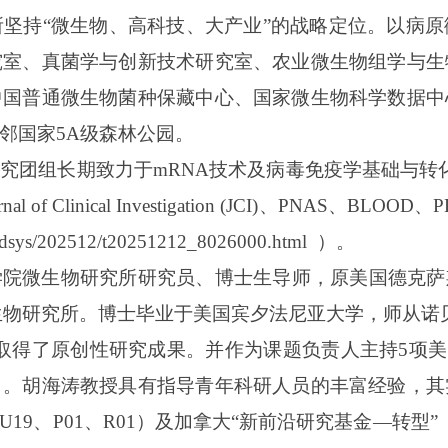
坚持“微生物、高科技、大产业”的战略定位。以病
究室、真菌学与创新技术研究室、农业微生物组学与生
中国普通微生物菌种保藏中心、国家微生物科学数据中
邻国家5A级森林公园。
研究团组长期致力于
mRNA技术及病毒免疫学基础与转化研究，相
ournal of Clinical Investigation (JCI)、PNAS、
xzdsys/202512/t20251212_8026000.html
）。
学院微生物研究所研究员、博士生导师，原美国德克萨
物研究所。博士毕业于美国宾夕法尼亚大学，师从诺贝尔奖获
域取得了原创性研究成果。
并
作为课题负责人主持
5项
目。胡海涛教授具有指导青年科研人员的丰富经验，其
U19、P01、R01）及加拿大“新前沿研究基金—转型”