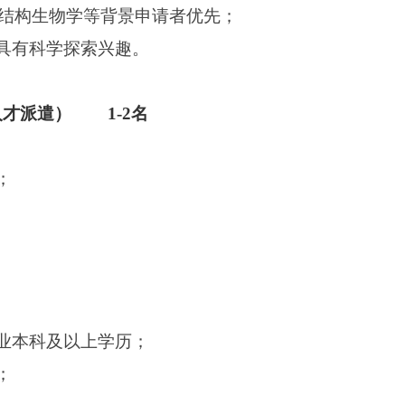
或结构生物学等背景申请者优先；
具有科学探索兴趣。
人才
派遣）
1-2名
；
业本科及以上学历；
；