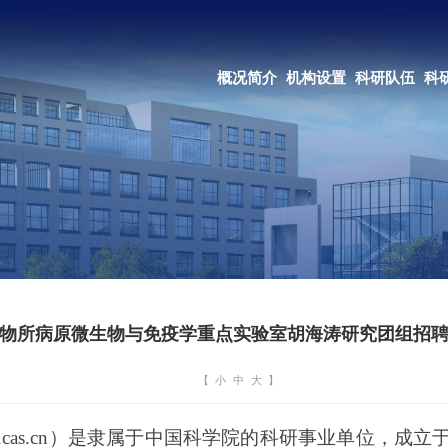
OA系统
邮箱登录
概况简介
机构设置
科研队伍
科研成果
教育培养
合作交流
物所病原微生物与免疫学重点实验室胡海涛研究团组招
【
小
中
大
】
www.im.cas.cn）是隶属于中国科学院的科研事业单位，